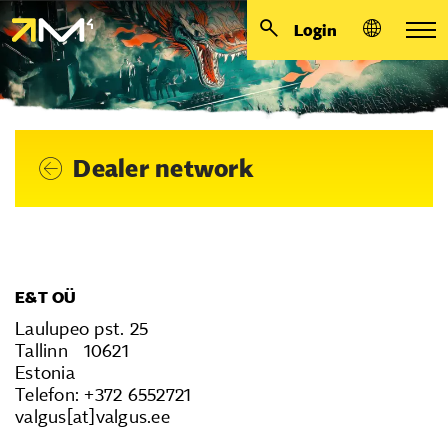
Login
Dealer network
E&T OÜ
Laulupeo pst. 25
Tallinn 10621
Estonia
Telefon: +372 6552721
valgus[at]valgus.ee